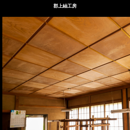
郡上紬工房