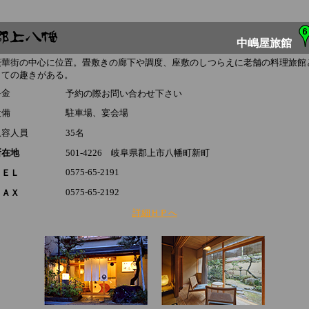
中嶋屋旅館
繁華街の中心に位置。畳敷きの廊下や調度、座敷のしつらえに老舗の料理旅館
しての趣きがある。
料金
予約の際お問い合わせ下さい
設備
駐車場、宴会場
収容人員
35
名
所在地
501-4226 岐阜県郡上市八幡町新町
0575-65-2191
ＴＥＬ
0575-65-2192
ＦＡＸ
詳細ＨＰへ